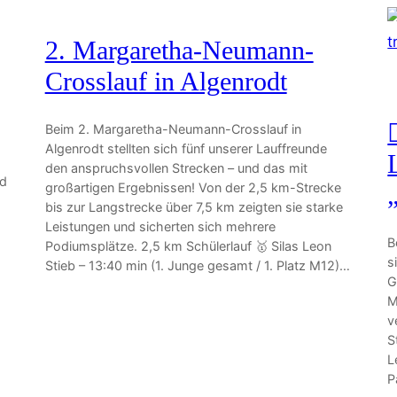
2. Margaretha-Neumann-
Crosslauf in Algenrodt
Beim 2. Margaretha-Neumann-Crosslauf in
Algenrodt stellten sich fünf unserer Lauffreunde
den anspruchsvollen Strecken – und das mit
nd
großartigen Ergebnissen! Von der 2,5 km-Strecke
bis zur Langstrecke über 7,5 km zeigten sie starke
Leistungen und sicherten sich mehrere
B
Podiumsplätze. 2,5 km Schülerlauf 🥇 Silas Leon
s
Stieb – 13:40 min (1. Junge gesamt / 1. Platz M12)…
G
M
v
S
L
P