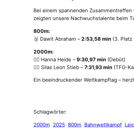
Bei einem spannenden Zusammentreffen vo
zeigten unsere Nachwuchstalente beim T
800m:
🥉 Dawit Abraham –
2:53,58 min
(3. Platz
2000m:
🏃‍♀️ Hanna Heide –
9:30,97 min
(Debüt)
🏃‍♂️ Silas Leon Stieb –
7:31,93 min
(TFG-Ka
Ein beeindruckender Wettkampftag – herzl
Schlagwörter:
2000m
2025
800m
Bahnwettkampf
Leic