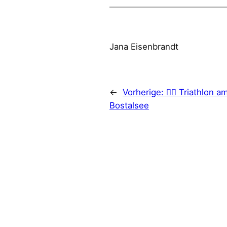
Jana Eisenbrandt
←
Vorherige:
🏊‍♂️ Triathlon a
Bostalsee