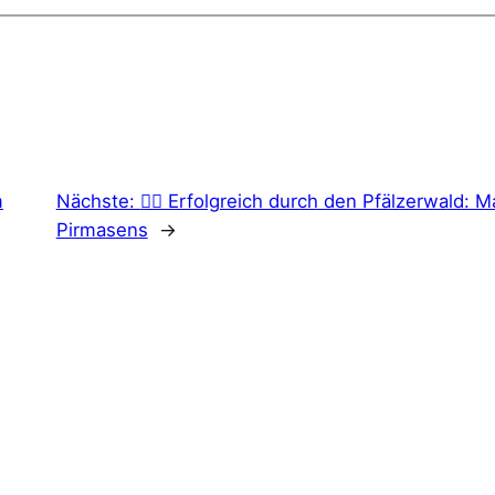
m
Nächste:
🏃‍♂️ Erfolgreich durch den Pfälzerwald: 
Pirmasens
→